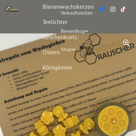
Bienenwachskerzen
Verkaufsstellen
Teelichter
BienenBlog
Geschenksets
Shop
Ostern
Königinnen