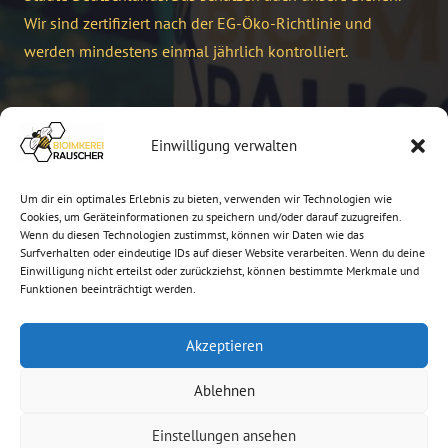
Wir sind zertifiziert nach der EG-Öko-Richtlinie und
werden mindestens einmal jährlich kontrolliert.
Kontakt
Einwilligung verwalten
info@bioimkerei-rauscher.de
Um dir ein optimales Erlebnis zu bieten, verwenden wir Technologien wie
+49 821 7955104
Cookies, um Geräteinformationen zu speichern und/oder darauf zuzugreifen.
Wenn du diesen Technologien zustimmst, können wir Daten wie das
Surfverhalten oder eindeutige IDs auf dieser Website verarbeiten. Wenn du deine
Buchenländerstraße 15, 86199 Augsburg
Einwilligung nicht erteilst oder zurückziehst, können bestimmte Merkmale und
besuche auch: www.peterrauscher.de
Funktionen beeinträchtigt werden.
Akzeptieren
Ablehnen
Impressum
und
Datenschutz
,
AGB
Einstellungen ansehen