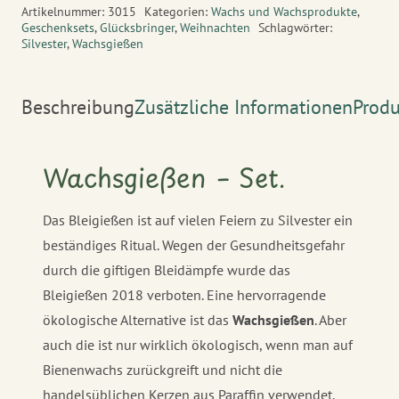
Menge
Artikelnummer:
3015
Kategorien:
Wachs und Wachsprodukte
,
Geschenksets
,
Glücksbringer
,
Weihnachten
Schlagwörter:
Silvester
,
Wachsgießen
Beschreibung
Zusätzliche Informationen
Produ
Wachsgießen – Set.
Das Bleigießen ist auf vielen Feiern zu Silvester ein
beständiges Ritual. Wegen der Gesundheitsgefahr
durch die giftigen Bleidämpfe wurde das
Bleigießen 2018 verboten. Eine hervorragende
ökologische Alternative ist das
Wachsgießen
. Aber
auch die ist nur wirklich ökologisch, wenn man auf
Bienenwachs zurückgreift und nicht die
handelsüblichen Kerzen aus Paraffin verwendet.