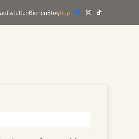
aufsstellen
BienenBlog
Shop
forderlich