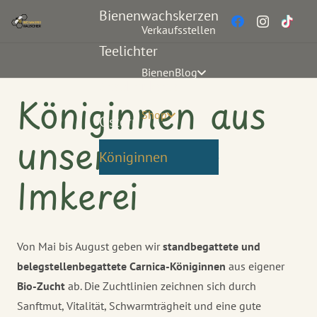
Bienenwachskerzen
Verkaufsstellen
Teelichter
BienenBlog
Geschenksets
Königinnen aus
Shop
Ostern
unserer Bio-
Königinnen
Imkerei
Von Mai bis August geben wir
standbegattete und
belegstellenbegattete Carnica-Königinnen
aus eigener
Bio-Zucht
ab. Die Zuchtlinien zeichnen sich durch
Sanftmut, Vitalität, Schwarmträgheit und eine gute