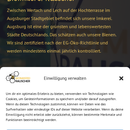
Zwischen Wertach und Lech auf der Hochterrasse im
Augsburger Stadtgebiet befindet sich unsere Imkerei.
Augsburg ist eine der grünsten und lebenswertesten
Städte Deutschlands. Das schätzen auch unsere Bienen.
Wir sind zertifiziert nach der EG-Öko-Richtlinie und
werden mindestens einmal jährlich kontrolliert.
Kontakt
Einwilligung verwalten
info@bioimkerei-rauscher.de
Um dir ein optimales Erlebnis zu bieten, verwenden wir Technologien wie
+49 821 7955104
Cookies, um Geräteinformationen zu speichern und/oder darauf zuzugreifen.
Wenn du diesen Technologien zustimmst, können wir Daten wie das
Surfverhalten oder eindeutige IDs auf dieser Website verarbeiten. Wenn du deine
Buchenländerstraße 15, 86199 Augsburg
Einwilligung nicht erteilst oder zurückziehst, können bestimmte Merkmale und
besuche auch: www.peterrauscher.de
Funktionen beeinträchtigt werden.