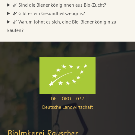
🌿 Sind die Bienenköniginnen aus Bio-Zucht?
🌿 Gibt es ein Gesundheitszeugnis?
🌿 Warum lohnt es sich, eine Bio-Bienenkönigin zu
kaufen?
DE – ÖKO – 037
Deutsche Landwirtschaft
BioImkerei Rauscher