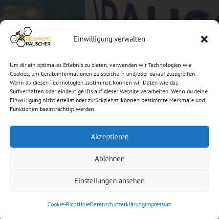
Kontakt
Einwilligung verwalten
info@bioimkerei-rauscher.de
Um dir ein optimales Erlebnis zu bieten, verwenden wir Technologien wie
+49 821 7955104
Cookies, um Geräteinformationen zu speichern und/oder darauf zuzugreifen.
Wenn du diesen Technologien zustimmst, können wir Daten wie das
Surfverhalten oder eindeutige IDs auf dieser Website verarbeiten. Wenn du deine
Buchenländerstraße 15, 86199 Augsburg
Einwilligung nicht erteilst oder zurückziehst, können bestimmte Merkmale und
besuche auch: www.peterrauscher.de
Funktionen beeinträchtigt werden.
Akzeptieren
Ablehnen
Impressum
und
Datenschutz
,
AGB
Einstellungen ansehen
© 2026 BioImkerei Rauscher
Cookie-Richtlinie
Datenschutzerklärung
Impressum