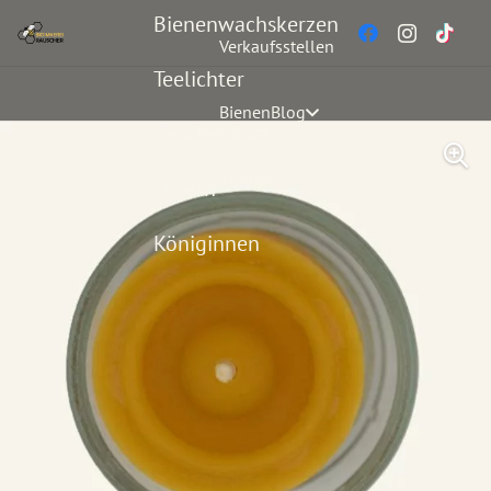
Bienenwachskerzen
Verkaufsstellen
Teelichter
BienenBlog
Geschenksets
Shop
Ostern
Königinnen