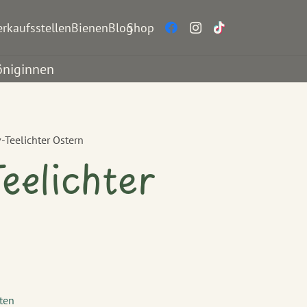
erkaufsstellen
BienenBlog
Shop
öniginnen
-Teelichter Ostern
eelichter
ten