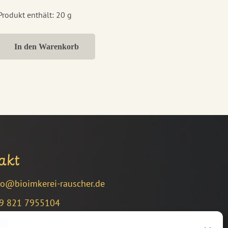
Produkt enthält: 20
g
In den Warenkorb
akt
fo@bioimkerei-rauscher.de
9 821 7955104
chenländerstraße 15, 86199 Augsburg