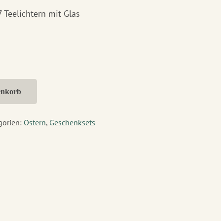
7 Teelichtern mit Glas
enkorb
gorien:
Ostern
,
Geschenksets