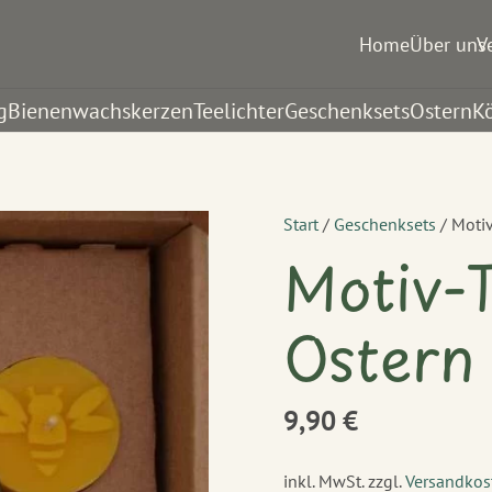
Home
Über uns
V
g
Bienenwachskerzen
Teelichter
Geschenksets
Ostern
K
Start
/
Geschenksets
/ Motiv
Motiv-T
Ostern
9,90
€
inkl. MwSt.
zzgl.
Versandkos