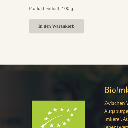
Produkt enthält: 100
g
In den Warenkorb
BioIm
Zwischen W
Augsburger
Imkerei. A
lebenswert