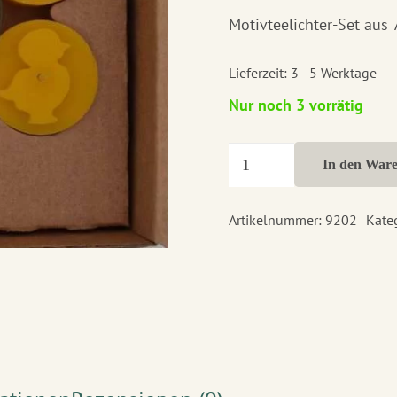
Motivteelichter-Set aus 
Lieferzeit:
3 - 5 Werktage
Nur noch 3 vorrätig
Motiv-
In den War
Teelichter
Ostern
Artikelnummer:
9202
Kate
Menge