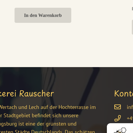
In den Warenkorb
kerei Rauscher
Kont
ertach und Lech auf der Hochterrasse im
in
 Stadtgebiet befindet sich unsere
+4
ugsburg ist eine der grünsten und
Bu
esten Städte Deutschlands. Das schätzen