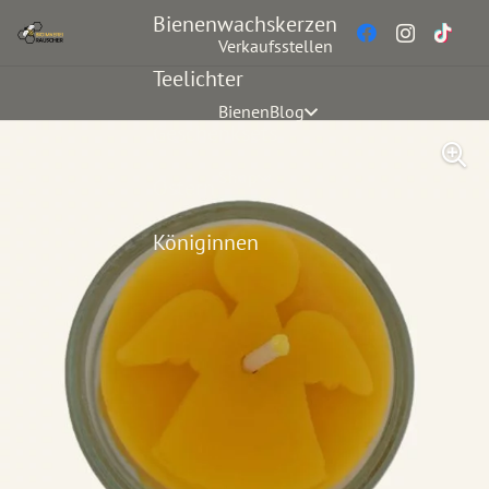
Bienenwachskerzen
Verkaufsstellen
Teelichter
BienenBlog
Geschenksets
Shop
Ostern
Königinnen