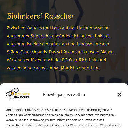
BioImkerei Rauscher
Zwischen Wertach und Lech auf der Hochterrasse im
Augsburger Stadtgebiet befindet sich unsere Imkerei.
Augsburg ist eine der grünsten und lebenswertesten
Städte Deutschlands. Das schätzen auch unsere Bienen.
Wir sind zertifiziert nach der EG-Öko-Richtlinie und
werden mindestens einmal jährlich kontrolliert.
Kontakt
Einwilligung verwalten
info@bioimkerei-rauscher.de
Um dir ein optimales Erlebnis zu bieten, verwenden wir Technologien wie
+49 821 7955104
Cookies, um Geräteinformationen zu speichern und/oder darauf zuzugreifen.
Wenn du diesen Technologien zustimmst, können wir Daten wie das
Surfverhalten oder eindeutige IDs auf dieser Website verarbeiten. Wenn du deine
Buchenländerstraße 15, 86199 Augsburg