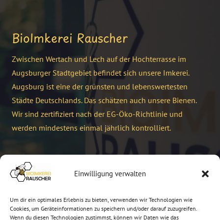
BioImkerei Rauscher
Zwischen Wertach und Lech auf der Hochterrasse im
Augsburger Stadtgebiet befindet sich unsere Imkerei.
Augsburg ist eine der grünsten und lebenswertesten
Städte Deutschlands. Das schätzen auch unsere Bienen.
Wir sind zertifiziert nach der EG-Öko-Richtlinie und
werden mindestens einmal jährlich kontrolliert.
Kontakt
Einwilligung verwalten
info@bioimkerei-rauscher.de
Um dir ein optimales Erlebnis zu bieten, verwenden wir Technologien wie
+49 821 7955104
Cookies, um Geräteinformationen zu speichern und/oder darauf zuzugreifen.
Wenn du diesen Technologien zustimmst, können wir Daten wie das